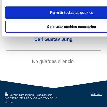
Permitir todas las cookies
"Aquel que mira fuera, sueña. Quién mira
Solo usar cookies necesarias
en su interior, despierta."
Carl Gustav Jung
No guardes silencio.
Vista Web
Versión para imprimir
|
Mapa del sitio
© CENTRO DE PSICOLOGIA DIEGO DE LA
CHICA