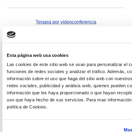
Terapia por videoconferencia
PSYPOCKET
Esta página web usa cookies
CENTRO DE PSICOLOGíA DIEGO DE LA CHICA
Las cookies de este sitio web se usan para personalizar el c
funciones de redes sociales y analizar el tráfico. Además, 
información sobre el uso que haga del sitio web con nuestro
PASEO DE ESPAÑA 33
redes sociales, publicidad y análisis web, quienes pueden c
información que les haya proporcionado o que hayan recopilad
P
LANTA 1ª - OFICINA 2
uso que haya hecho de sus servicios. Para mas información,
política de Cookies.
JAÉN
666 20 45 85
Mos